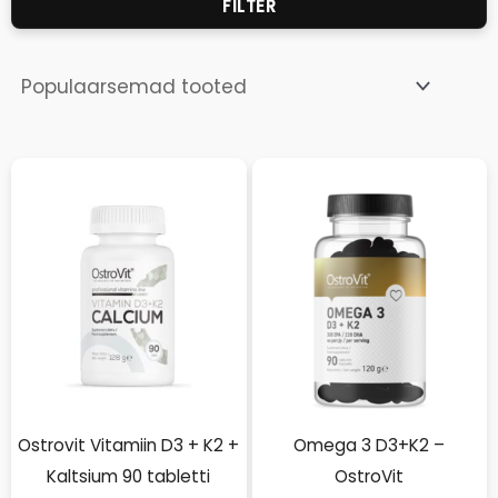
FILTER
M
M
Ostrovit Vitamiin D3 + K2 +
Omega 3 D3+K2 –
Kaltsium 90 tabletti
OstroVit
m