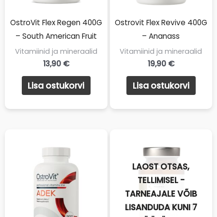
OstroVit Flex Regen 400G
Ostrovit Flex Revive 400G
– South American Fruit
– Ananass
Vitamiinid ja mineraalid
Vitamiinid ja mineraalid
13,90
€
19,90
€
Lisa ostukorvi
Lisa ostukorvi
LAOST OTSAS,
TELLIMISEL -
TARNEAJALE VÕIB
LISANDUDA KUNI 7
LAOST AJUTISELT