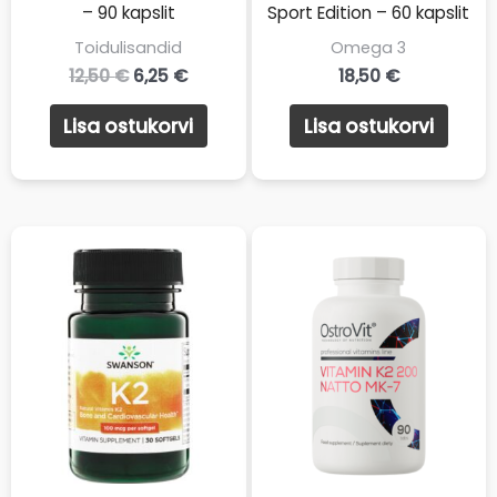
– 90 kapslit
Sport Edition – 60 kapslit
Toidulisandid
Omega 3
Algne
Praegune
12,50
€
6,25
€
18,50
€
hind
hind
oli:
on:
Lisa ostukorvi
Lisa ostukorvi
12,50 €.
6,25 €.