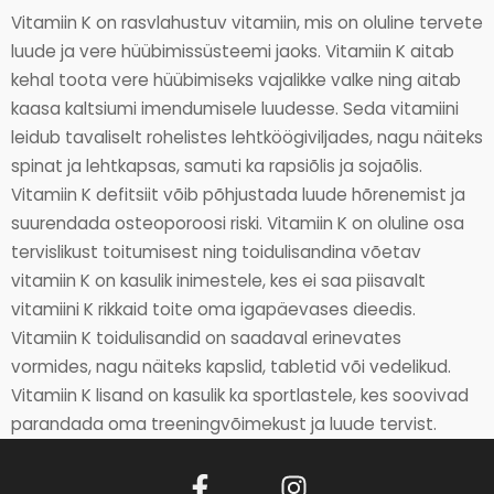
Vitamiin K on rasvlahustuv vitamiin, mis on oluline tervete
luude ja vere hüübimissüsteemi jaoks. Vitamiin K aitab
kehal toota vere hüübimiseks vajalikke valke ning aitab
kaasa kaltsiumi imendumisele luudesse. Seda vitamiini
leidub tavaliselt rohelistes lehtköögiviljades, nagu näiteks
spinat ja lehtkapsas, samuti ka rapsiõlis ja sojaõlis.
Vitamiin K defitsiit võib põhjustada luude hõrenemist ja
suurendada osteoporoosi riski. Vitamiin K on oluline osa
tervislikust toitumisest ning toidulisandina võetav
vitamiin K on kasulik inimestele, kes ei saa piisavalt
vitamiini K rikkaid toite oma igapäevases dieedis.
Vitamiin K toidulisandid on saadaval erinevates
vormides, nagu näiteks kapslid, tabletid või vedelikud.
Vitamiin K lisand on kasulik ka sportlastele, kes soovivad
parandada oma treeningvõimekust ja luude tervist.