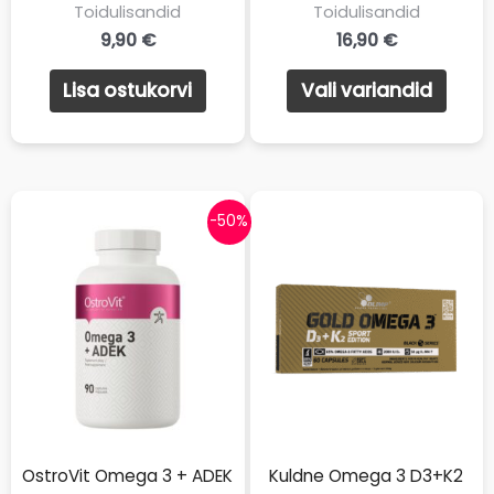
Toidulisandid
Toidulisandid
m
9,90
€
16,90
€
Sellel
Lisa ostukorvi
Vali variandid
toote
on
mitu
varia
-50%
Valik
saab
teha
toote
OstroVit Omega 3 + ADEK
Kuldne Omega 3 D3+K2