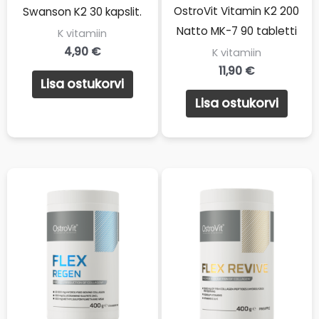
OstroVit Vitamin K2 200
Swanson K2 30 kapslit.
Natto MK-7 90 tabletti
K vitamiin
4,90
€
K vitamiin
11,90
€
Lisa ostukorvi
Lisa ostukorvi