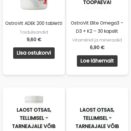
TÖÖPÄEVA!
OTSAS
OstroVit Elite Omega3 –
OstroVit ADEK 200 tabletti
D3 + K2 – 30 kapslit
Toidulisandid
9,60
€
Vitamiinid ja mineraalid
6,90
€
Lisa ostukorvi
Loe lähemalt
LAOST OTSAS,
LAOST OTSAS,
TELLIMISEL -
TELLIMISEL -
TARNEAJALE VÕIB
TARNEAJALE VÕIB