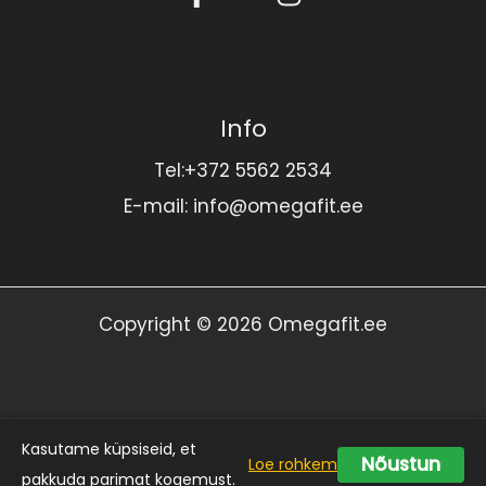
Info
Tel:+372 5562 2534
E-mail: info@omegafit.ee
Copyright © 2026 Omegafit.ee
Müügitingimused
Kasutame küpsiseid, et
|
Tarnetingimused
|
Tagastamistingimused
Nõustun
Loe rohkem
pakkuda parimat kogemust.
|
Privaatsuspoliitika
|
Küpsiste eeskiri