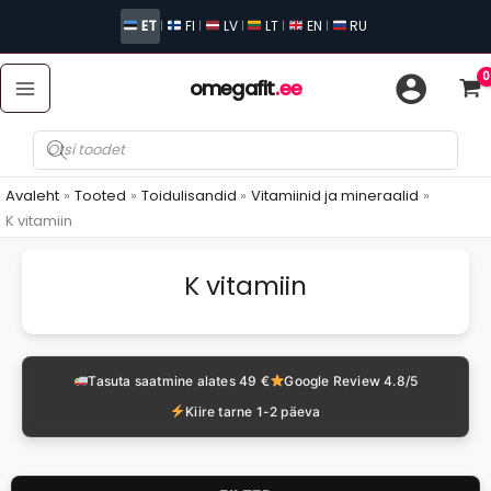
Skip
ET
FI
LV
LT
EN
RU
|
|
|
|
|
to
content
omegafit
.ee
Toodete
otsing
Avaleht
Tooted
Toidulisandid
Vitamiinid ja mineraalid
K vitamiin
K vitamiin
Tasuta saatmine alates 49 €
Google Review 4.8/5
Kiire tarne 1-2 päeva