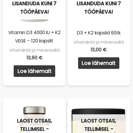
LISANDUDA KUNI 7
LAOST AJUTISELT
LISANDUDA KUNI 7
LAOST AJUTISELT
TÖÖPÄEVA!
OTSAS
TÖÖPÄEVA!
OTSAS
Vitamin D3 4000 IU + K2
D3 + K2 kapslid 60tk
VEGE – 120 kapslit
Vitamiinid ja mineraalid
13,00
€
Vitamiinid ja mineraalid
13,90
€
Loe lähemalt
Loe lähemalt
LAOST OTSAS,
LAOST OTSAS,
TELLIMISEL -
TELLIMISEL -