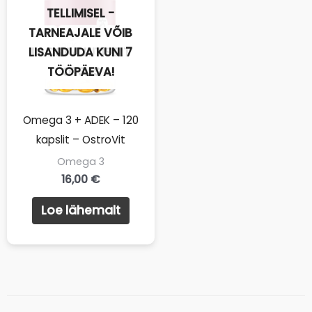
TELLIMISEL -
TARNEAJALE VÕIB
LISANDUDA KUNI 7
LAOST AJUTISELT
TÖÖPÄEVA!
OTSAS
Omega 3 + ADEK – 120
kapslit – OstroVit
Omega 3
16,00
€
Loe lähemalt