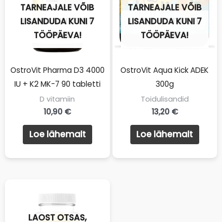
TARNEAJALE VÕIB
TARNEAJALE VÕIB
LISANDUDA KUNI 7
LAOST AJUTISELT
LISANDUDA KUNI 7
LAOST AJUTISELT
TÖÖPÄEVA!
OTSAS
TÖÖPÄEVA!
OTSAS
OstroVit Pharma D3 4000
OstroVit Aqua Kick ADEK
IU + K2 MK-7 90 tabletti
300g
D vitamiin
Toidulisandid
10,90
€
13,20
€
Loe lähemalt
Loe lähemalt
LAOST OTSAS,