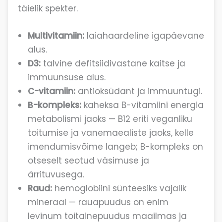
täielik spekter.
Multivitamiin:
laiahaardeline igapäevane
alus.
D3:
talvine defitsiidivastane kaitse ja
immuunsuse alus.
C-vitamiin:
antioksüdant ja immuuntugi.
B-kompleks:
kaheksa B-vitamiini energia
metabolismi jaoks — B12 eriti veganliku
toitumise ja vanemaealiste jaoks, kelle
imendumisvõime langeb; B-kompleks on
otseselt seotud väsimuse ja
ärrituvusega.
Raud:
hemoglobiini sünteesiks vajalik
mineraal — rauapuudus on enim
levinum toitainepuudus maailmas ja