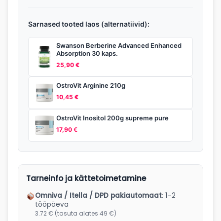
Sarnased tooted laos (alternatiivid):
Swanson Berberine Advanced Enhanced
Absorption 30 kaps.
25,90
€
OstroVit Arginine 210g
10,45
€
OstroVit Inositol 200g supreme pure
17,90
€
Tarneinfo ja kättetoimetamine
Omniva / Itella / DPD pakiautomaat
: 1–2
tööpäeva
3.72 € (tasuta alates 49 €)