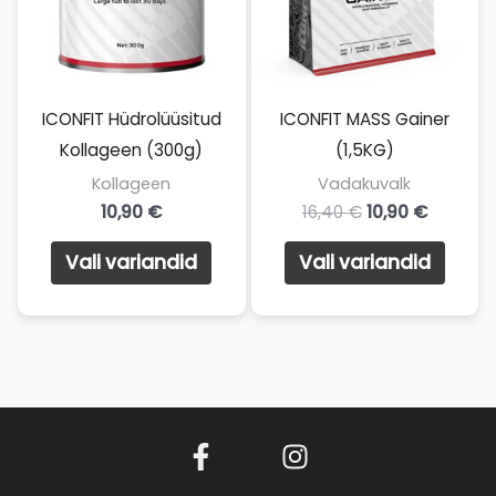
ICONFIT Hüdrolüüsitud
ICONFIT MASS Gainer
Kollageen (300g)
(1,5KG)
Kollageen
Vadakuvalk
10,90
€
16,40
€
10,90
€
Sellel
Sellel
Vali variandid
Vali variandid
tootel
toote
on
on
mitu
mitu
varianti.
varian
Valikuid
Valik
saab
saab
teha
teha
tootelehel.
toote