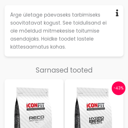
Ärge ületage päevaseks tarbimiseks
soovitatavat kogust. See toidulisand ei
ole mõeldud mitmekesise toitumise
asendajaks. Hoidke toodet lastele
kättesaamatus kohas.
Sarnased tooted
-43%