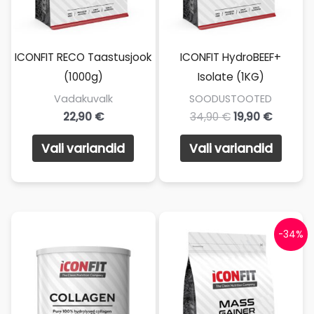
ICONFIT RECO Taastusjook
ICONFIT HydroBEEF+
(1000g)
Isolate (1KG)
Vadakuvalk
SOODUSTOOTED
22,90
€
34,90
€
19,90
€
Sellel
Sellel
Vali variandid
Vali variandid
tootel
toote
on
on
mitu
mitu
varianti.
varian
Valikuid
Valik
-34%
saab
saab
teha
teha
tootelehel.
toote