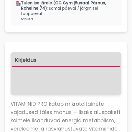
Tulen ise järele (OG Gym jõusaal Pärnus,
Roheline 74)
: samal päeval / järgmisel
tööpäeval
tasuta
Kirjeldus
Lisainfo
Arvustused (0)
VITAMIINID PRO katab mikrotoitainete
vajadused täies mahus — lisaks aluspaketi
kolmele lisanduvad energia metabolism,
vereloome ja rasvlahustuvate vitamiinide