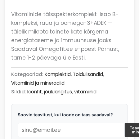
Vitamiinide täisspekterkomplekt lisab B-
kompleksi, raua ja oomega-3+ADEK —
täielik mikrotoitainete kate kõrgema
energiataseme ja immuunsuse jaoks.
Saadaval Omegafit.ee e-poest Pärnust,
tarne 1-2 päevaga üle Eesti.
Kategooriad:
Komplektid
,
Toidulisandid
,
Vitamiinid ja mineraalid
Sildid:
Iconfit
,
jõulukingitus
,
vitamiinid
Soovid teavitust, kui toode on taas saadaval?
Teav
mi