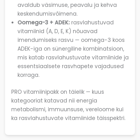
avaldub väsimuse, peavalu ja kehva
keskendumisvõimena.
Oomega-3 + ADEK:
rasvlahustuvad
vitamiinid (A, D, E, K) nõuavad
imendumiseks rasvu — oomega-3 koos
ADEK-iga on sünergiline kombinatsioon,
mis katab rasvlahustuvate vitamiinide ja
essentsiaalsete rasvhapete vajadused
korraga.
PRO vitamiinipakk on täielik — kuus
kategooriat katavad nii energia
metabolismi, immuunsuse, vereloome kui
ka rasvlahustuvate vitamiinide täisspektri.