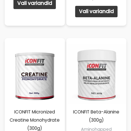
Vali variandid
tootel
Sellel
Vali variandid
on
toote
mitu
on
varianti.
mitu
Valikuid
varian
saab
Valik
teha
saab
tootelehel.
teha
toote
ICONFIT Micronized
ICONFIT Beta-Alanine
Creatine Monohydrate
(300g)
(300g)
Aminohapped