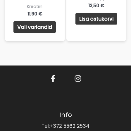
13,50
€
Kreatiin
11,90
€
Lisa ostukorvi
Sellel
Vali variandid
tootel
on
mitu
varianti.
Valikuid
saab
teha
tootelehel.
Info
Tel:+372 5562 2534