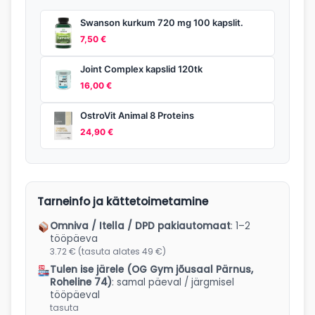
Swanson kurkum 720 mg 100 kapslit.
7,50
€
Joint Complex kapslid 120tk
16,00
€
OstroVit Animal 8 Proteins
24,90
€
Tarneinfo ja kättetoimetamine
Omniva / Itella / DPD pakiautomaat
: 1–2
tööpäeva
3.72 € (tasuta alates 49 €)
Tulen ise järele (OG Gym jõusaal Pärnus,
Roheline 74)
: samal päeval / järgmisel
tööpäeval
tasuta