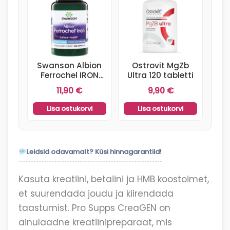
Swanson Albion
Ostrovit MgZb
Ferrochel IRON
Ultra 120 tabletti
18mg 180 kaps.
11,90
€
9,90
€
Lisa ostukorvi
Lisa ostukorvi
Leidsid odavamalt? Küsi hinnagarantiid!
Kasuta kreatiini, betaiini ja HMB koostoimet,
et suurendada joudu ja kiirendada
taastumist. Pro Supps CreaGEN on
ainulaadne kreatiinipreparaat, mis