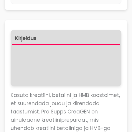
Kirjeldus
Koostis
Lisainfo
Arvustused (0)
Kasuta kreatiini, betaiini ja HMB koostoimet,
et suurendada joudu ja kiirendada
taastumist. Pro Supps CreaGEN on
ainulaadne kreatiinipreparaat, mis
uhendab kreatiini betaiiniga ja HMB-ga