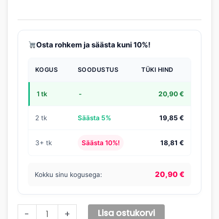
Osta rohkem ja säästa kuni 10%!
KOGUS
SOODUSTUS
TÜKI HIND
1 tk
-
20,90 €
2 tk
Säästa 5%
19,85 €
3+ tk
Säästa 10%!
18,81 €
20,90 €
Kokku sinu kogusega:
Pro
Lisa ostukorvi
-
+