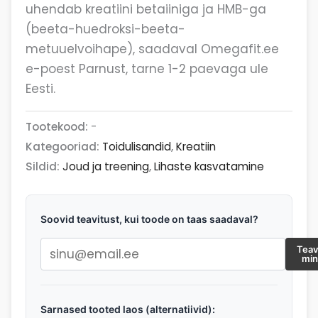
uhendab kreatiini betaiiniga ja HMB-ga
(beeta-huedroksi-beeta-
metuuelvoihape), saadaval Omegafit.ee
e-poest Parnust, tarne 1-2 paevaga ule
Eesti.
Tootekood:
-
Kategooriad:
Toidulisandid
,
Kreatiin
Sildid:
Joud ja treening
,
Lihaste kasvatamine
Soovid teavitust, kui toode on taas saadaval?
Teav
mi
Sarnased tooted laos (alternatiivid):