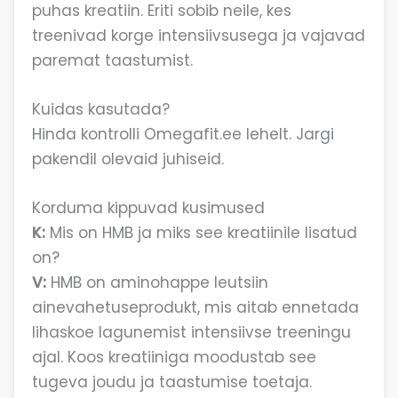
puhas kreatiin. Eriti sobib neile, kes
treenivad korge intensiivsusega ja vajavad
paremat taastumist.
Kuidas kasutada?
Hinda kontrolli Omegafit.ee lehelt. Jargi
pakendil olevaid juhiseid.
Korduma kippuvad kusimused
K:
Mis on HMB ja miks see kreatiinile lisatud
on?
V:
HMB on aminohappe leutsiin
ainevahetuseprodukt, mis aitab ennetada
lihaskoe lagunemist intensiivse treeningu
ajal. Koos kreatiiniga moodustab see
tugeva joudu ja taastumise toetaja.