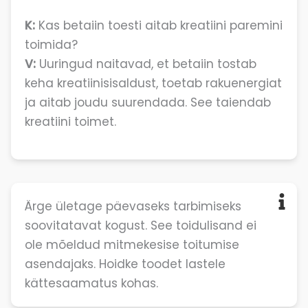
K:
Kas betaiin toesti aitab kreatiini paremini
toimida?
V:
Uuringud naitavad, et betaiin tostab
keha kreatiinisisaldust, toetab rakuenergiat
ja aitab joudu suurendada. See taiendab
kreatiini toimet.
Ärge ületage päevaseks tarbimiseks
soovitatavat kogust. See toidulisand ei
ole mõeldud mitmekesise toitumise
asendajaks. Hoidke toodet lastele
kättesaamatus kohas.