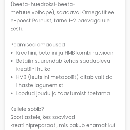
(beeta-huedroksi-beeta-
metuuelvoihape), saadaval Omegafit.ee
e-poest Parnust, tarne 1-2 paevaga ule
Eesti.
Peamised omadused
Kreatiini, betaiini ja HMB kombinatsioon
Betaiin suurendab kehas saadaoleva
kreatiini hulka
HMB (leutsiini metaboliit) aitab valtida
lihaste lagunemist
Loodud joudu ja taastumist toetama
Kellele sobib?
Sportlastele, kes soovivad
kreatiinipreparaati, mis pakub enamat kui