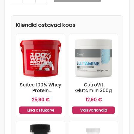
Supps
CreaGEN
kogus
Kliendid ostavad koos
Scitec 100% Whey
OstroVit
Protein
Glutamiin 300g
Professional 500g
25,90
€
12,90
€
Chocolate
Lisa ostukorvi
Vali variandid