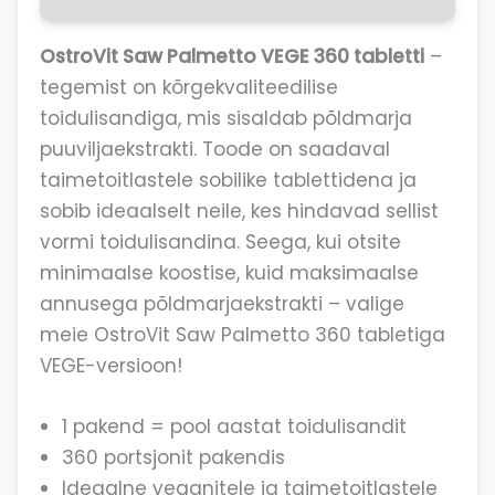
OstroVit Saw Palmetto VEGE 360 tabletti
–
tegemist on kõrgekvaliteedilise
toidulisandiga, mis sisaldab põldmarja
puuviljaekstrakti. Toode on saadaval
taimetoitlastele sobilike tablettidena ja
sobib ideaalselt neile, kes hindavad sellist
vormi toidulisandina. Seega, kui otsite
minimaalse koostise, kuid maksimaalse
annusega põldmarjaekstrakti – valige
meie OstroVit Saw Palmetto 360 tabletiga
VEGE-versioon!
1 pakend = pool aastat toidulisandit
360 portsjonit pakendis
Ideaalne veganitele ja taimetoitlastele