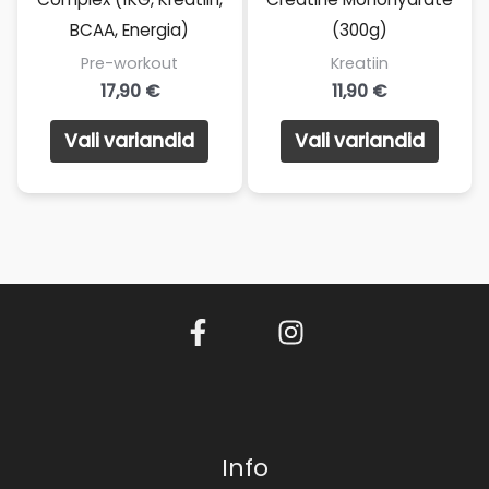
BCAA, Energia)
(300g)
Pre-workout
Kreatiin
17,90
€
11,90
€
Sellel
Sellel
Vali variandid
Vali variandid
tootel
toote
on
on
mitu
mitu
varianti.
varian
Valikuid
Valik
saab
saab
teha
teha
tootelehel.
toote
Info