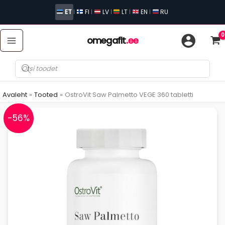
Skip
ET
FI
LV
LT
EN
RU
|
|
|
|
|
to
content
omegafit
.ee
Toodete
otsing
Avaleht
Tooted
OstroVit Saw Palmetto VEGE 360 tabletti
-56%