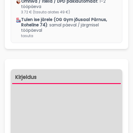
Omniva / Itella / DPD pakiautomaat
: 1–2
tööpäeva
3.72 € (tasuta alates 49 €)
Tulen ise järele (OG Gym jõusaal Pärnus,
Roheline 74)
: samal päeval / järgmisel
tööpäeval
tasuta
Kirjeldus
Koostis
Kasutamine
Lisainfo
Arvustused (0)