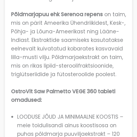
Põldmarjapuu ehk Serenoa repens
on taim,
mis on pärit Ameerika Ühendriikidest, Kesk-,
Põhja- ja Lõuna-Ameerikast ning Lääne-
Indiast. Ekstraktide saamiseks kasutatakse
eelnevalt kuivatatud kobarates kasvavaid
lilla-musti vilju. Põldmarjaekstrakt on taim,
mis on rikas lipiid-steroolifraktsioonide,
triglütseriidide ja fütosteroolide poolest.
OstroVit Saw Palmetto VEGE 360 tableti
omadused:
LOODUSE JÕUD JA MINIMAALNE KOOSTIS –
meie toidulisandi ainus koostisosa on
puhas põldmarja puuviljaekstrakt – 120