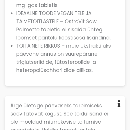
mg igas tabletis.
IDEAALNE TOODE VEGANITELE JA
TAIMETOITLASTELE – OstroVit Saw
Palmetto tabletid ei sisalda ühtegi
loomset päritolu koostisosa lisandina.
TOITAINETE RIKKUS – meie ekstrakti üks
päevane annus on suurepärane
triglütseriidide, fütosteroolide ja
heteropolüsahhariidide allikas.
Ärge ületage päevaseks tarbimiseks
soovitatavat kogust. See toidulisand ei
ole mõeldud mitmekesise toitumise