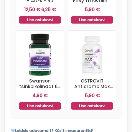
+ ADEK - 90
Easy To Swallow
kapslit
90 kapslit
Algne
Praegune
12,50
€
6,25
€
5,90
€
hind
hind
Lisa ostukorvi
Lisa ostukorvi
oli:
on:
12,50 €.
6,25 €.
Swanson
OSTROVIT
tsinkpikolinaat 60
Anticramp Max
kapslit.
90 tabletti
4,90
€
5,90
€
Lisa ostukorvi
Lisa ostukorvi
Leidsid odavamalt? Küsi hinnagarantiid!