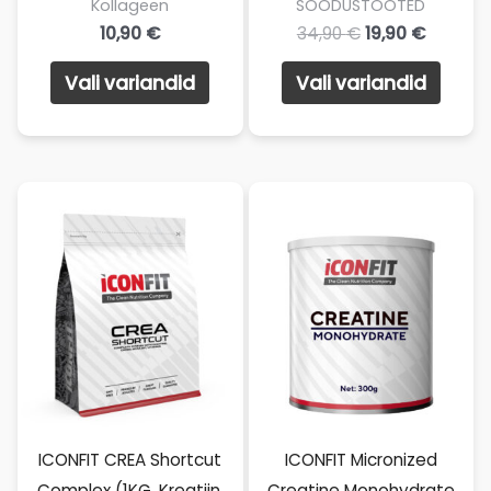
Kollageen
SOODUSTOOTED
10,90
€
34,90
€
19,90
€
Sellel
Sellel
Vali variandid
Vali variandid
tootel
toote
on
on
mitu
mitu
varianti.
varian
Valikuid
Valik
saab
saab
teha
teha
tootelehel.
toote
ICONFIT CREA Shortcut
ICONFIT Micronized
Complex (1KG, Kreatiin,
Creatine Monohydrate