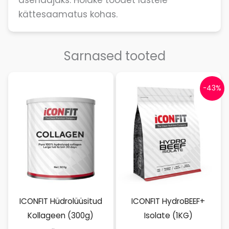
asendajaks. Hoidke toodet lastele
kättesaamatus kohas.
Sarnased tooted
-43%
ICONFIT Hüdrolüüsitud
ICONFIT HydroBEEF+
Kollageen (300g)
Isolate (1KG)