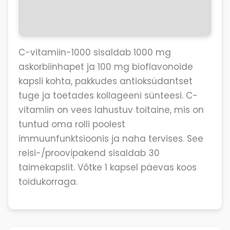
Arvustused (0)
C-vitamiin-1000 sisaldab 1000 mg
askorbiinhapet ja 100 mg bioflavonoide
kapsli kohta, pakkudes antioksüdantset
tuge ja toetades kollageeni sünteesi. C-
vitamiin on vees lahustuv toitaine, mis on
tuntud oma rolli poolest
immuunfunktsioonis ja naha tervises. See
reisi-/proovipakend sisaldab 30
taimekapslit. Võtke 1 kapsel päevas koos
toidukorraga.