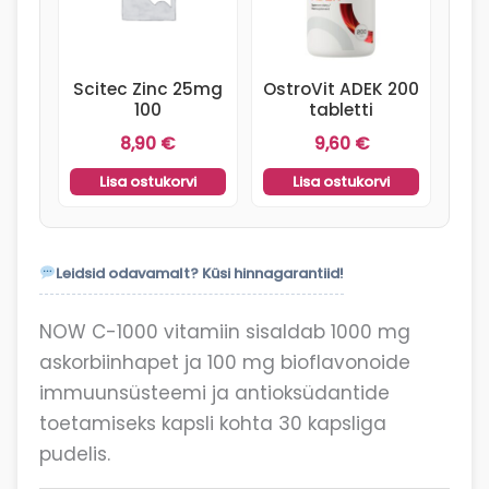
Scitec Zinc 25mg
OstroVit ADEK 200
100
tabletti
8,90
€
9,60
€
Lisa ostukorvi
Lisa ostukorvi
Leidsid odavamalt? Küsi hinnagarantiid!
NOW C-1000 vitamiin sisaldab 1000 mg
askorbiinhapet ja 100 mg bioflavonoide
immuunsüsteemi ja antioksüdantide
toetamiseks kapsli kohta 30 kapsliga
pudelis.