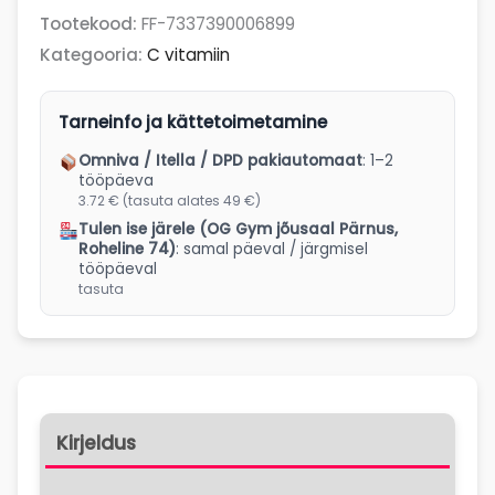
Tootekood:
FF-7337390006899
Kategooria:
C vitamiin
Tarneinfo ja kättetoimetamine
Omniva / Itella / DPD pakiautomaat
: 1–2
tööpäeva
3.72 € (tasuta alates 49 €)
Tulen ise järele (OG Gym jõusaal Pärnus,
Roheline 74)
: samal päeval / järgmisel
tööpäeval
tasuta
Kirjeldus
Lisainfo