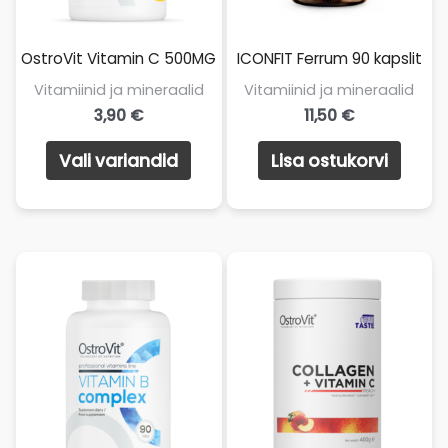
OstroVit Vitamin C 500MG
ICONFIT Ferrum 90 kapslit
Vitamiinid ja mineraalid
Vitamiinid ja mineraalid
3,90
€
11,50
€
Sellel
Vali variandid
Lisa ostukorvi
tootel
on
mitu
varianti.
Valikuid
saab
teha
tootelehel.