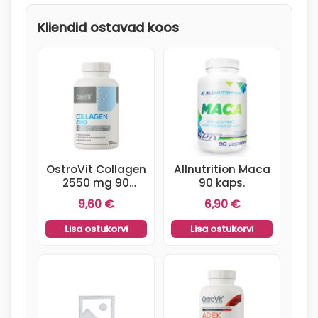
taimsed
Kliendid ostavad koos
kapslid
(30
tk)
kogus
OstroVit Collagen
Allnutrition Maca
2550 mg 90
90 kaps.
kapslit
9,60
€
6,90
€
Lisa ostukorvi
Lisa ostukorvi