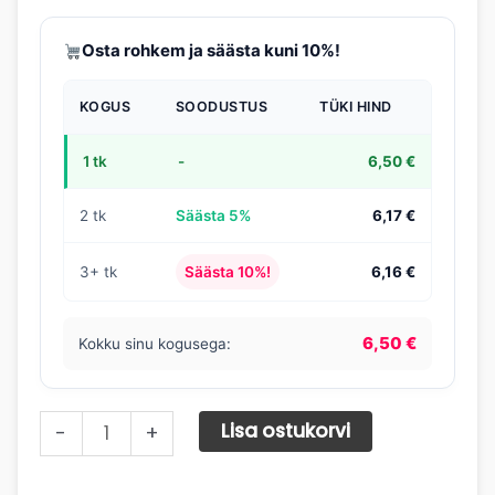
Osta rohkem ja säästa kuni 10%!
KOGUS
SOODUSTUS
TÜKI HIND
1 tk
-
6,50 €
2 tk
Säästa 5%
6,17 €
3+ tk
Säästa 10%!
6,16 €
6,50 €
Kokku sinu kogusega:
C-
Lisa ostukorvi
-
+
vitamiini
1000