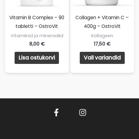
Vitamin B Complex – 90
Collagen + Vitamin C –
tabletti – OstroVit
400g – OstroVit
Vitamiinid ja mineraalid
Kollageen
8,00
€
17,50
€
Sellel
Lisa ostukorvi
Vali variandid
toote
on
mitu
varian
Valik
saab
teha
toote